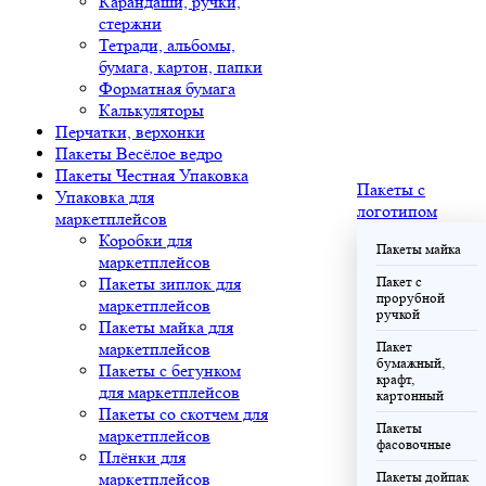
Карандаши, ручки,
стержни
Тетради, альбомы,
бумага, картон, папки
Форматная бумага
Калькуляторы
Перчатки, верхонки
Пакеты Весёлое ведро
Пакеты Честная Упаковка
Пакеты с
Упаковка для
логотипом
маркетплейсов
Коробки для
Пакеты майка
маркетплейсов
Пакеты зиплок для
Пакет с
прорубной
маркетплейсов
ручкой
Пакеты майка для
маркетплейсов
Пакет
бумажный,
Пакеты с бегунком
крафт,
для маркетплейсов
картонный
Пакеты со скотчем для
Пакеты
маркетплейсов
фасовочные
Плёнки для
маркетплейсов
Пакеты дойпак