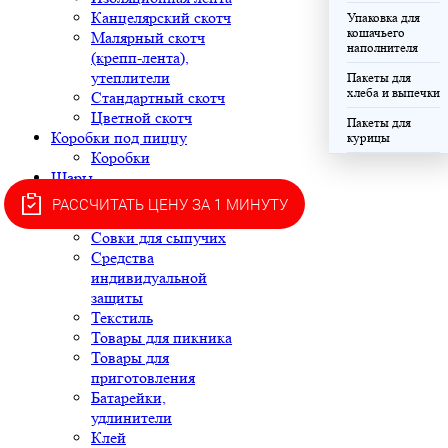
Канцелярский скотч
Упаковка для
кошачьего
Малярный скотч
наполнителя
(крепп-лента),
утеплители
Пакеты для
хлеба и выпечки
Стандартный скотч
Цветной скотч
Пакеты для
Коробки под пиццу
курицы
Коробки
Шары
Хозяйственные товары
РАССЧИТАТЬ ЦЕНУ ЗА 1 МИНУТУ
Губки и салфетки
Совки для сыпучих
Средства
индивидуальной
защиты
Текстиль
Товары для пикника
Товары для
приготовления
Батарейки,
удлинители
Клей