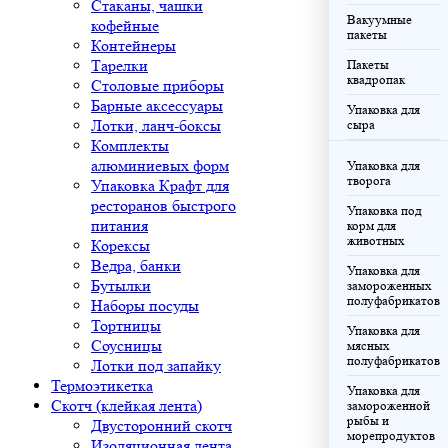
Стаканы, чашки
Вакуумные
кофейные
пакеты
Контейнеры
Тарелки
Пакеты
квадропак
Столовые приборы
Барные аксессуары
Упаковка для
Лотки, ланч-боксы
сыра
Комплекты
алюминиевых форм
Упаковка для
творога
Упаковка Крафт для
ресторанов быстрого
Упаковка под
питания
корм для
животных
Корексы
Ведра, банки
Упаковка для
Бутылки
замороженных
полуфабрикатов
Наборы посуды
Тортницы
Упаковка для
Соусницы
мясных
полуфабрикатов
Лотки под запайку
Термоэтикетка
Упаковка для
Скотч (клейкая лента)
замороженной
рыбы и
Двусторонний скотч
морепродуктов
Изоляционная лента