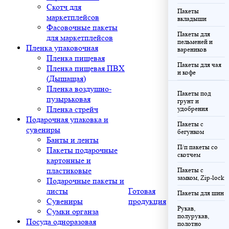
Скотч для
Пакеты
маркетплейсов
вкладыши
Фасовочные пакеты
Пакеты для
для маркетплейсов
пельменей и
Пленка упаковочная
вареников
Пленка пищевая
Пакеты для чая
Пленка пищевая ПВХ
и кофе
(Дышащая)
Пленка воздушно-
Пакеты под
пузырьковая
грунт и
Пленка стрейч
удобрения
Подарочная упаковка и
Пакеты с
сувениры
бегунком
Банты и ленты
П/п пакеты со
Пакеты подарочные
скотчем
картонные и
пластиковые
Пакеты с
замком, Zip-lock
Подарочные пакеты и
листы
Готовая
Пакеты для шин
Сувениры
продукция
Рукав,
Сумки органза
полурукав,
Посуда одноразовая
полотно