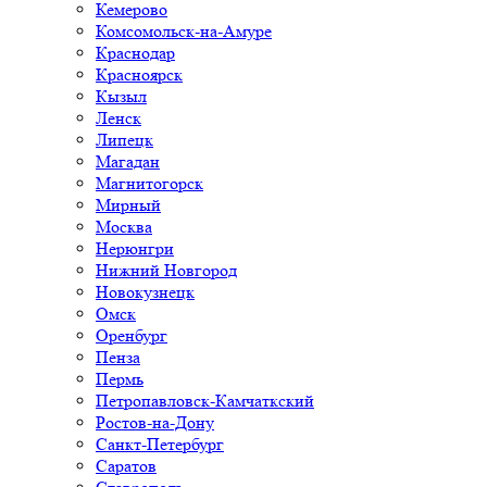
Кемерово
Комсомольск-на-Амуре
Краснодар
Красноярск
Кызыл
Ленск
Липецк
Магадан
Магнитогорск
Мирный
Москва
Нерюнгри
Нижний Новгород
Новокузнецк
Омск
Оренбург
Пенза
Пермь
Петропавловск-Камчаткский
Ростов-на-Дону
Санкт-Петербург
Саратов