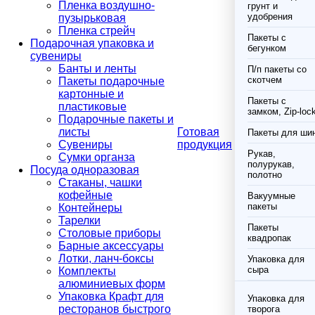
Пленка воздушно-
грунт и
удобрения
пузырьковая
Пленка стрейч
Пакеты с
Подарочная упаковка и
бегунком
сувениры
Банты и ленты
П/п пакеты со
скотчем
Пакеты подарочные
картонные и
Пакеты с
пластиковые
замком, Zip-loc
Подарочные пакеты и
листы
Готовая
Пакеты для ши
Сувениры
продукция
Рукав,
Сумки органза
полурукав,
Посуда одноразовая
полотно
Стаканы, чашки
кофейные
Вакуумные
пакеты
Контейнеры
Тарелки
Пакеты
Столовые приборы
квадропак
Барные аксессуары
Лотки, ланч-боксы
Упаковка для
сыра
Комплекты
алюминиевых форм
Упаковка Крафт для
Упаковка для
ресторанов быстрого
творога