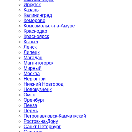
Иркутск
Казань
Калининград
Кемерово
Комсомольск-на-Амуре
Краснодар
Красноярск
Кызыл
Ленск
Липецк
Магадан
Магнитогорск
Мирный
Москва
Нерюнгри
Нижний Новгород
Новокузнецк
Омск
Оренбург
Пенза
Пермь
Петропавловск-Камчаткский
Ростов-на-Дону
Санкт-Петербург
Саратов