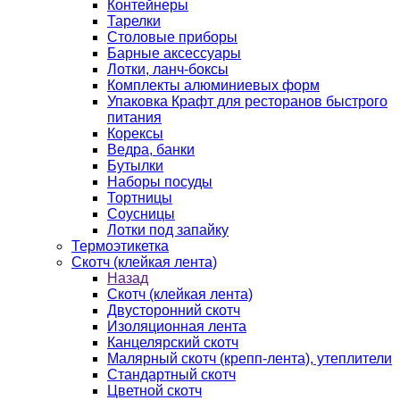
Контейнеры
Тарелки
Столовые приборы
Барные аксессуары
Лотки, ланч-боксы
Комплекты алюминиевых форм
Упаковка Крафт для ресторанов быстрого
питания
Корексы
Ведра, банки
Бутылки
Наборы посуды
Тортницы
Соусницы
Лотки под запайку
Термоэтикетка
Скотч (клейкая лента)
Назад
Скотч (клейкая лента)
Двусторонний скотч
Изоляционная лента
Канцелярский скотч
Малярный скотч (крепп-лента), утеплители
Стандартный скотч
Цветной скотч