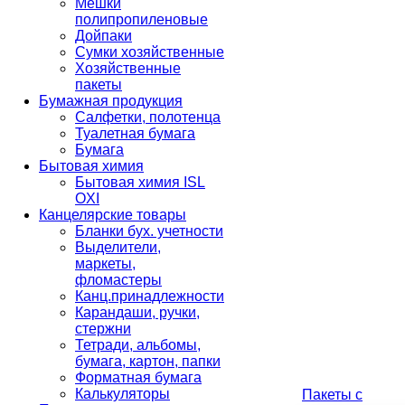
Мешки
полипропиленовые
Дойпаки
Сумки хозяйственные
Хозяйственные
пакеты
Бумажная продукция
Салфетки, полотенца
Туалетная бумага
Бумага
Бытовая химия
Бытовая химия ISL
OXI
Канцелярские товары
Бланки бух. учетности
Выделители,
маркеты,
фломастеры
Канц.принадлежности
Карандаши, ручки,
стержни
Тетради, альбомы,
бумага, картон, папки
Форматная бумага
Калькуляторы
Пакеты с