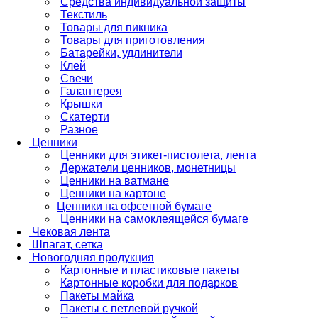
Средства индивидуальной защиты
Текстиль
Товары для пикника
Товары для приготовления
Батарейки, удлинители
Клей
Свечи
Галантерея
Крышки
Скатерти
Разное
Ценники
Ценники для этикет-пистолета, лента
Держатели ценников, монетницы
Ценники на ватмане
Ценники на картоне
Ценники на офсетной бумаге
Ценники на самоклеящейся бумаге
Чековая лента
Шпагат, сетка
Новогодняя продукция
Картонные и пластиковые пакеты
Картонные коробки для подарков
Пакеты майка
Пакеты с петлевой ручкой