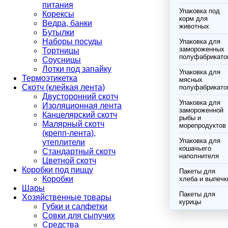
питания
Упаковка под
Корексы
корм для
Ведра, банки
животных
Бутылки
Наборы посуды
Упаковка для
замороженных
Тортницы
полуфабрикато
Соусницы
Лотки под запайку
Упаковка для
Термоэтикетка
мясных
Скотч (клейкая лента)
полуфабрикато
Двусторонний скотч
Упаковка для
Изоляционная лента
замороженной
Канцелярский скотч
рыбы и
Малярный скотч
морепродуктов
(крепп-лента),
Упаковка для
утеплители
кошачьего
Стандартный скотч
наполнителя
Цветной скотч
Коробки под пиццу
Пакеты для
Коробки
хлеба и выпечк
Шары
Пакеты для
Хозяйственные товары
курицы
Губки и салфетки
Совки для сыпучих
Средства