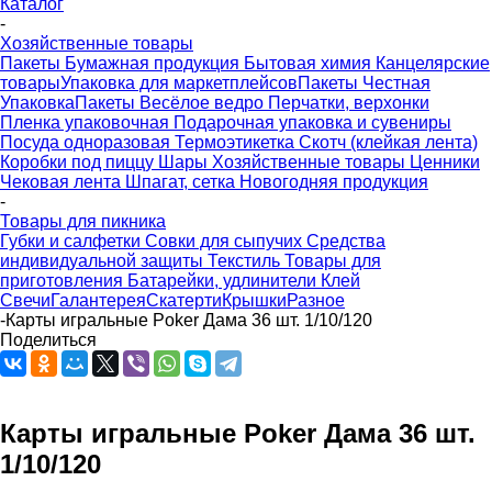
Каталог
-
Хозяйственные товары
Пакеты
Бумажная продукция
Бытовая химия
Канцелярские
товары
Упаковка для маркетплейсов
Пакеты Честная
Упаковка
Пакеты Весёлое ведро
Перчатки, верхонки
Пленка упаковочная
Подарочная упаковка и сувениры
Посуда одноразовая
Термоэтикетка
Скотч (клейкая лента)
Коробки под пиццу
Шары
Хозяйственные товары
Ценники
Чековая лента
Шпагат, сетка
Новогодняя продукция
-
Товары для пикника
Губки и салфетки
Совки для сыпучих
Средства
индивидуальной защиты
Текстиль
Товары для
приготовления
Батарейки, удлинители
Клей
Свечи
Галантерея
Скатерти
Крышки
Разное
-
Карты игральные Poker Дама 36 шт. 1/10/120
Поделиться
Карты игральные Poker Дама 36 шт.
1/10/120