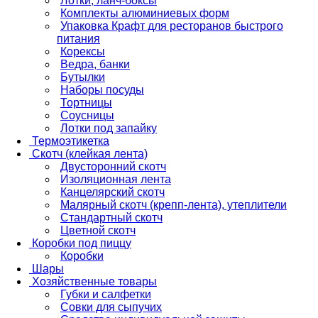
Лотки, ланч-боксы
Комплекты алюминиевых форм
Упаковка Крафт для ресторанов быстрого
питания
Корексы
Ведра, банки
Бутылки
Наборы посуды
Тортницы
Соусницы
Лотки под запайку
Термоэтикетка
Скотч (клейкая лента)
Двусторонний скотч
Изоляционная лента
Канцелярский скотч
Малярный скотч (крепп-лента), утеплители
Стандартный скотч
Цветной скотч
Коробки под пиццу
Коробки
Шары
Хозяйственные товары
Губки и салфетки
Совки для сыпучих