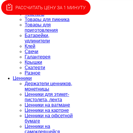
индивидуальной
РАССЧИТАТЬ ЦЕНУ ЗА 1 МИНУТУ
защиты
Текстиль
Товары для пикника
Товары для
приготовления
Батарейки,
удлинители
Клей
Свечи
Галантерея
Крышки
Скатерти
Разное
Ценники
Держатели ценников,
монетницы
Ценники для этикет-
пистолета, лента
Ценники на ватмане
Ценники на картоне
Ценники на офсетной
бумаге
Ценники на
самоклеящейся