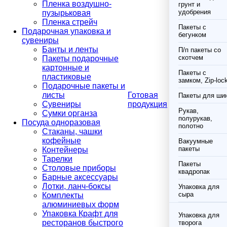
Пленка воздушно-
грунт и
удобрения
пузырьковая
Пленка стрейч
Пакеты с
Подарочная упаковка и
бегунком
сувениры
Банты и ленты
П/п пакеты со
скотчем
Пакеты подарочные
картонные и
Пакеты с
пластиковые
замком, Zip-loc
Подарочные пакеты и
листы
Готовая
Пакеты для ши
Сувениры
продукция
Рукав,
Сумки органза
полурукав,
Посуда одноразовая
полотно
Стаканы, чашки
кофейные
Вакуумные
пакеты
Контейнеры
Тарелки
Пакеты
Столовые приборы
квадропак
Барные аксессуары
Лотки, ланч-боксы
Упаковка для
сыра
Комплекты
алюминиевых форм
Упаковка Крафт для
Упаковка для
ресторанов быстрого
творога