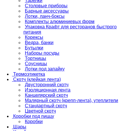
Тарелки
Столовые приборы
Барные аксессуары
Лотки, ланч-боксы
Комплекты алюминиевых форм
Упаковка Крафт для ресторанов быстрого
питания
Корексы
Ведра, банки
Бутылки
Наборы посуды
Тортницы
Соусницы
Лотки под запайку
Термоэтикетка
Скотч (клейкая лента)
Двусторонний скотч
Изоляционная лента
Канцелярский скотч
Малярный скотч (крепп-лента), утеплители
Стандартный скотч
Цветной скотч
Коробки под пиццу
Коробки
Шары