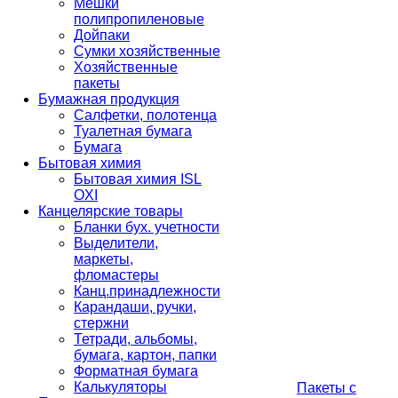
Мешки
полипропиленовые
Дойпаки
Сумки хозяйственные
Хозяйственные
пакеты
Бумажная продукция
Салфетки, полотенца
Туалетная бумага
Бумага
Бытовая химия
Бытовая химия ISL
OXI
Канцелярские товары
Бланки бух. учетности
Выделители,
маркеты,
фломастеры
Канц.принадлежности
Карандаши, ручки,
стержни
Тетради, альбомы,
бумага, картон, папки
Форматная бумага
Калькуляторы
Пакеты с