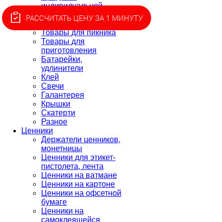
индивидуальной
защиты
РАССЧИТАТЬ ЦЕНУ ЗА 1 МИНУТУ
Текстиль
Товары для пикника
Товары для
приготовления
Батарейки,
удлинители
Клей
Свечи
Галантерея
Крышки
Скатерти
Разное
Ценники
Держатели ценников,
монетницы
Ценники для этикет-
пистолета, лента
Ценники на ватмане
Ценники на картоне
Ценники на офсетной
бумаге
Ценники на
самоклеящейся