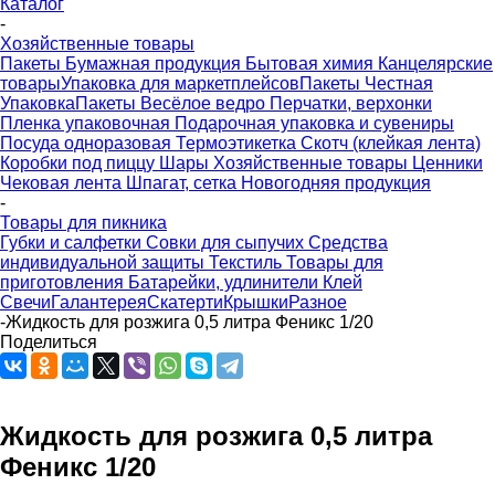
Каталог
-
Хозяйственные товары
Пакеты
Бумажная продукция
Бытовая химия
Канцелярские
товары
Упаковка для маркетплейсов
Пакеты Честная
Упаковка
Пакеты Весёлое ведро
Перчатки, верхонки
Пленка упаковочная
Подарочная упаковка и сувениры
Посуда одноразовая
Термоэтикетка
Скотч (клейкая лента)
Коробки под пиццу
Шары
Хозяйственные товары
Ценники
Чековая лента
Шпагат, сетка
Новогодняя продукция
-
Товары для пикника
Губки и салфетки
Совки для сыпучих
Средства
индивидуальной защиты
Текстиль
Товары для
приготовления
Батарейки, удлинители
Клей
Свечи
Галантерея
Скатерти
Крышки
Разное
-
Жидкость для розжига 0,5 литра Феникс 1/20
Поделиться
Жидкость для розжига 0,5 литра
Феникс 1/20