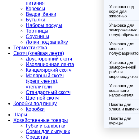
питания
Упаковка под
Корексы
корм для
Ведра, банки
животных
Бутылки
Наборы посуды
Упаковка для
замороженных
Тортницы
полуфабрикато
Соусницы
Лотки под запайку
Упаковка для
Термоэтикетка
мясных
Скотч (клейкая лента)
полуфабрикато
Двусторонний скотч
Упаковка для
Изоляционная лента
замороженной
Канцелярский скотч
рыбы и
Малярный скотч
морепродуктов
(крепп-лента),
Упаковка для
утеплители
кошачьего
Стандартный скотч
наполнителя
Цветной скотч
Коробки под пиццу
Пакеты для
Коробки
хлеба и выпечк
Шары
Пакеты для
Хозяйственные товары
курицы
Губки и салфетки
Совки для сыпучих
Средства