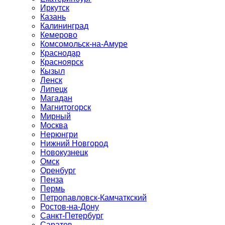
Иркутск
Казань
Калининград
Кемерово
Комсомольск-на-Амуре
Краснодар
Красноярск
Кызыл
Ленск
Липецк
Магадан
Магнитогорск
Мирный
Москва
Нерюнгри
Нижний Новгород
Новокузнецк
Омск
Оренбург
Пенза
Пермь
Петропавловск-Камчаткский
Ростов-на-Дону
Санкт-Петербург
Саратов