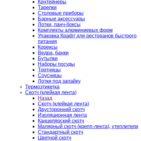
Контейнеры
Тарелки
Столовые приборы
Барные аксессуары
Лотки, ланч-боксы
Комплекты алюминиевых форм
Упаковка Крафт для ресторанов быстрого
питания
Корексы
Ведра, банки
Бутылки
Наборы посуды
Тортницы
Соусницы
Лотки под запайку
Термоэтикетка
Скотч (клейкая лента)
Назад
Скотч (клейкая лента)
Двусторонний скотч
Изоляционная лента
Канцелярский скотч
Малярный скотч (крепп-лента), утеплители
Стандартный скотч
Цветной скотч