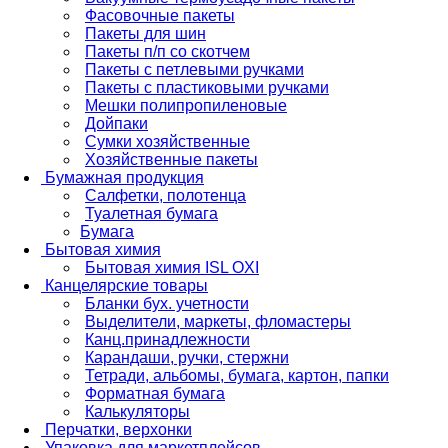
Фасовочные пакеты
Пакеты для шин
Пакеты п/п со скотчем
Пакеты с петлевыми ручками
Пакеты с пластиковыми ручками
Мешки полипропиленовые
Дойпаки
Сумки хозяйственные
Хозяйственные пакеты
Бумажная продукция
Салфетки, полотенца
Туалетная бумага
Бумага
Бытовая химия
Бытовая химия ISL OXI
Канцелярские товары
Бланки бух. учетности
Выделители, маркеты, фломастеры
Канц.принадлежности
Карандаши, ручки, стержни
Тетради, альбомы, бумага, картон, папки
Форматная бумага
Калькуляторы
Перчатки, верхонки
Упаковка для маркетплейсов