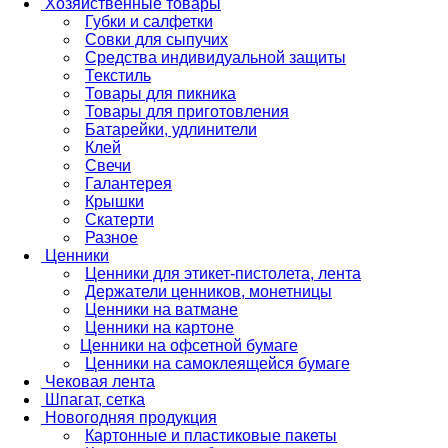
Хозяйственные товары
Губки и салфетки
Совки для сыпучих
Средства индивидуальной защиты
Текстиль
Товары для пикника
Товары для приготовления
Батарейки, удлинители
Клей
Свечи
Галантерея
Крышки
Скатерти
Разное
Ценники
Ценники для этикет-пистолета, лента
Держатели ценников, монетницы
Ценники на ватмане
Ценники на картоне
Ценники на офсетной бумаге
Ценники на самоклеящейся бумаге
Чековая лента
Шпагат, сетка
Новогодняя продукция
Картонные и пластиковые пакеты