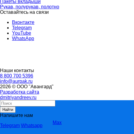
Пакеты вкладыши
Рукав, полурукав, полотно
Оставайтесь на связи
Вконтакте
Telegram
YouTube
WhatsApp
Наши контакты
8 800 700 5396
info@aurpak.ru
2026 © ООО "Авангард"
Разработка сайта
dmitriyandreev.ru
Найти
Напишите нам
Max
Telegram
Whatsapp