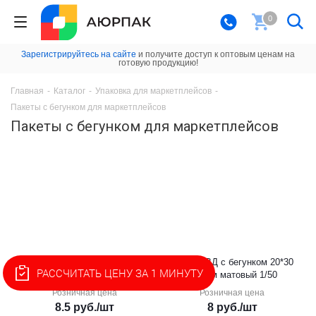
0
Зарегистрируйтесь на сайте
и получите доступ к оптовым ценам на
готовую продукцию!
Главная
-
Каталог
-
Упаковка для маркетплейсов
-
Пакеты с бегунком для маркетплейсов
Пакеты с бегунком для маркетплейсов
Пакет ПВД с бегунком 20*30
Пакет ПВД с бегунком 20*30
РАССЧИТАТЬ ЦЕНУ ЗА 1 МИНУТУ
60 мкм 1/50/600
60 мкм матовый 1/50
Розничная цена
Розничная цена
8.5
руб.
/шт
8
руб.
/шт