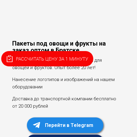
Пакеты под овощи и фрукты на
заказ оптом в Братске
РАССЧИТАТЬ ЦЕНУ ЗА 1 МИНУТУ
Собственное производство упаковки для
овощей и фруктов. Опыт более 20 лет!
Нанесение логотипов и изображений на нашем
оборудовании
Доставка до транспортной компании бесплатно
от 20 000 рублей
Перейти в Telegram